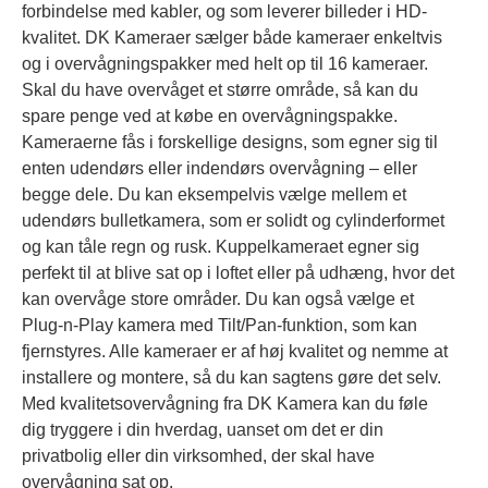
forbindelse med kabler, og som leverer billeder i HD-
kvalitet. DK Kameraer sælger både kameraer enkeltvis
og i overvågningspakker med helt op til 16 kameraer.
Skal du have overvåget et større område, så kan du
spare penge ved at købe en overvågningspakke.
Kameraerne fås i forskellige designs, som egner sig til
enten udendørs eller indendørs overvågning – eller
begge dele. Du kan eksempelvis vælge mellem et
udendørs bulletkamera, som er solidt og cylinderformet
og kan tåle regn og rusk. Kuppelkameraet egner sig
perfekt til at blive sat op i loftet eller på udhæng, hvor det
kan overvåge store områder. Du kan også vælge et
Plug-n-Play kamera med Tilt/Pan-funktion, som kan
fjernstyres. Alle kameraer er af høj kvalitet og nemme at
installere og montere, så du kan sagtens gøre det selv.
Med kvalitetsovervågning fra DK Kamera kan du føle
dig tryggere i din hverdag, uanset om det er din
privatbolig eller din virksomhed, der skal have
overvågning sat op.