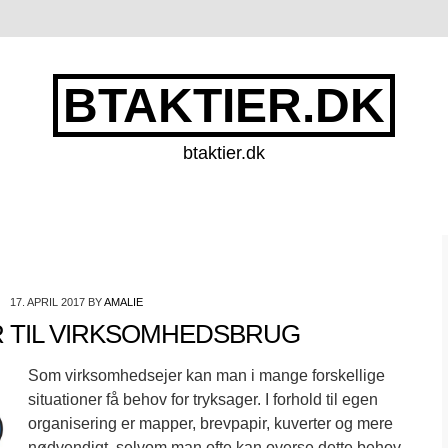
BTAKTIER.DK
btaktier.dk
17. APRIL 2017
BY
AMALIE
 TIL VIRKSOMHEDSBRUG
Som virksomhedsejer kan man i mange forskellige
situationer få behov for tryksager. I forhold til egen
organisering er mapper, brevpapir, kuverter og mere
nødvendigt, selvom man ofte kan overse dette behov,